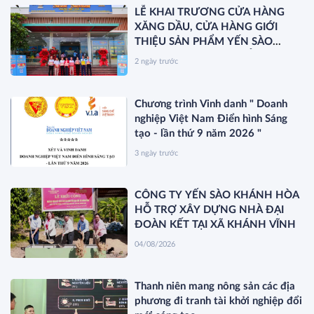
LỄ KHAI TRƯƠNG CỬA HÀNG
XĂNG DẦU, CỬA HÀNG GIỚI
THIỆU SẢN PHẨM YẾN SÀO
KHÁNH HÒA VÀ RA MẮT SẢN
2 ngày trước
PHẨM MỚI SANEST/SANVINEST
SVN79
Chương trình Vinh danh " Doanh
nghiệp Việt Nam Điển hình Sáng
tạo - lần thứ 9 năm 2026 "
3 ngày trước
CÔNG TY YẾN SÀO KHÁNH HÒA
HỖ TRỢ XÂY DỰNG NHÀ ĐẠI
ĐOÀN KẾT TẠI XÃ KHÁNH VĨNH
04/08/2026
Thanh niên mang nông sản các địa
phương đi tranh tài khởi nghiệp đổi