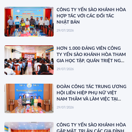
CÔNG TY YẾN SÀO KHÁNH HÒA
HỢP TÁC VỚI CÁC ĐỐI TÁC
NHẬT BẢN
29/07/2026
HƠN 1.000 ĐẢNG VIÊN CÔNG
TY YẾN SÀO KHÁNH HÒA THAM
GIA HỌC TẬP, QUÁN TRIỆT NGHỊ
QUYẾT HỘI NGHỊ TRUNG ƯƠNG
29/07/2026
3 KHÓA XIV
ĐOÀN CÔNG TÁC TRUNG ƯƠNG
HỘI LIÊN HIỆP PHỤ NỮ VIỆT
NAM THĂM VÀ LÀM VIỆC TẠI
YẾN SÀO KHÁNH HÒA
29/07/2026
CÔNG TY YẾN SÀO KHÁNH HÒA
GẶP MẶT, TRI ÂN CÁC GIA ĐÌNH