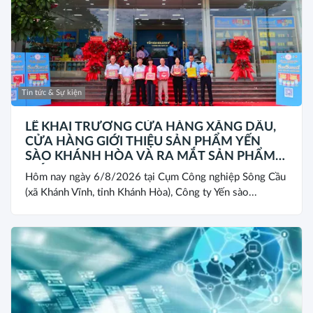
Tin tức & Sự kiện
LỄ KHAI TRƯƠNG CỬA HÀNG XĂNG DẦU,
CỬA HÀNG GIỚI THIỆU SẢN PHẨM YẾN
SÀO KHÁNH HÒA VÀ RA MẮT SẢN PHẨM
MỚI SANEST/SANVINEST SVN79
Hôm nay ngày 6/8/2026 tại Cụm Công nghiệp Sông Cầu
(xã Khánh Vĩnh, tỉnh Khánh Hòa), Công ty Yến sào...