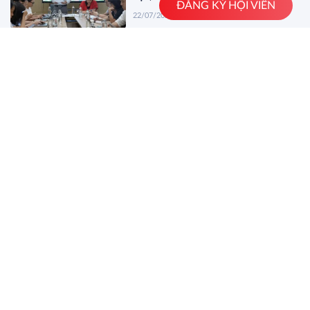
ĐĂNG KÝ HỘI VIÊN
22/07/2026
Đẩy nhanh tiến độ thực hiện nhiệm
vụ khoa học, công nghệ, đổi mới
sáng tạo và chuyển đổi số
20/07/2026
XEM THÊM
Tin báo chí