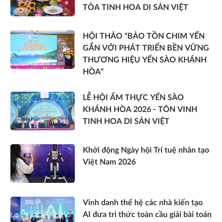
TỎA TINH HOA DI SẢN VIỆT
HỘI THẢO “BẢO TỒN CHIM YẾN
GẮN VỚI PHÁT TRIỂN BỀN VỮNG
THƯƠNG HIỆU YẾN SÀO KHÁNH
HÒA”
LỄ HỘI ẨM THỰC YẾN SÀO
KHÁNH HÒA 2026 - TÔN VINH
TINH HOA DI SẢN VIỆT
Khởi động Ngày hội Trí tuệ nhân tạo
Việt Nam 2026
Vinh danh thế hệ các nhà kiến tạo
AI đưa tri thức toàn cầu giải bài toán