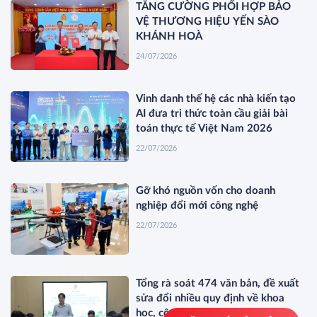
TĂNG CƯỜNG PHỐI HỢP BẢO
VỆ THƯƠNG HIỆU YẾN SÀO
KHÁNH HOÀ
24/07/2026
Vinh danh thế hệ các nhà kiến tạo
AI đưa tri thức toàn cầu giải bài
toán thực tế Việt Nam 2026
22/07/2026
Gỡ khó nguồn vốn cho doanh
nghiệp đổi mới công nghệ
22/07/2026
Tổng rà soát 474 văn bản, đề xuất
sửa đổi nhiều quy định về khoa
học, công nghệ