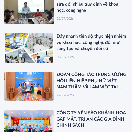
sửa đổi nhiều quy định về khoa
học, công nghệ
22/07/2026
Đẩy nhanh tiến độ thực hiện nhiệm
vụ khoa học, công nghệ, đổi mới
sáng tạo và chuyển đổi số
20/07/2026
ĐOÀN CÔNG TÁC TRUNG ƯƠNG
HỘI LIÊN HIỆP PHỤ NỮ VIỆT
NAM THĂM VÀ LÀM VIỆC TẠI
YẾN SÀO KHÁNH HÒA
29/07/2026
CÔNG TY YẾN SÀO KHÁNH HÒA
GẶP MẶT, TRI ÂN CÁC GIA ĐÌNH
CHÍNH SÁCH