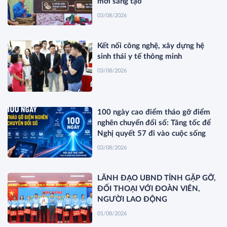
mới sáng tạo
03/08/2026
Kết nối công nghệ, xây dựng hệ
sinh thái y tế thông minh
03/08/2026
100 ngày cao điểm tháo gỡ điểm
nghẽn chuyển đổi số: Tăng tốc để
Nghị quyết 57 đi vào cuộc sống
03/08/2026
LÃNH ĐẠO UBND TỈNH GẶP GỠ,
ĐỐI THOẠI VỚI ĐOÀN VIÊN,
NGƯỜI LAO ĐỘNG
01/08/2026