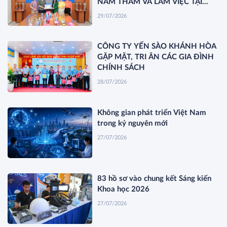
NAM THĂM VÀ LÀM VIỆC TẠI
YẾN SÀO KHÁNH HÒA
29/07/2026
CÔNG TY YẾN SÀO KHÁNH HÒA
GẶP MẶT, TRI ÂN CÁC GIA ĐÌNH
CHÍNH SÁCH
28/07/2026
Không gian phát triển Việt Nam
trong kỷ nguyên mới
27/07/2026
83 hồ sơ vào chung kết Sáng kiến
Khoa học 2026
27/07/2026