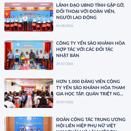
LÃNH ĐẠO UBND TỈNH GẶP GỠ,
ĐỐI THOẠI VỚI ĐOÀN VIÊN,
NGƯỜI LAO ĐỘNG
01/08/2026
CÔNG TY YẾN SÀO KHÁNH HÒA
HỢP TÁC VỚI CÁC ĐỐI TÁC
NHẬT BẢN
29/07/2026
HƠN 1.000 ĐẢNG VIÊN CÔNG
TY YẾN SÀO KHÁNH HÒA THAM
GIA HỌC TẬP, QUÁN TRIỆT NGHỊ
QUYẾT HỘI NGHỊ TRUNG ƯƠNG
29/07/2026
3 KHÓA XIV
ĐOÀN CÔNG TÁC TRUNG ƯƠNG
HỘI LIÊN HIỆP PHỤ NỮ VIỆT