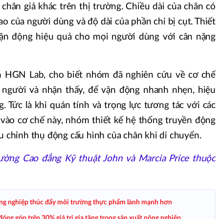
chân giả khác trên thị trường. Chiều dài của chân có
ao của người dùng và độ dài của phần chi bị cụt. Thiết
 vận động hiệu quả cho mọi người dùng với cân nặng
ên HGN Lab, cho biết nhóm đã nghiên cứu về cơ chế
 người và nhận thấy, để vận động nhanh nhẹn, hiệu
. Tức là khi quán tính và trọng lực tương tác với các
a vào cơ chế này, nhóm thiết kế hệ thống truyền động
ều chỉnh thụ động cấu hình của chân khi di chuyển.
ường Cao đẳng Kỹ thuật John và Marcia Price thuộc
ông nghiệp thúc đẩy môi trường thực phẩm lành mạnh hơn
óng góp trên 30% giá trị gia tăng trong sản xuất nông nghiệp