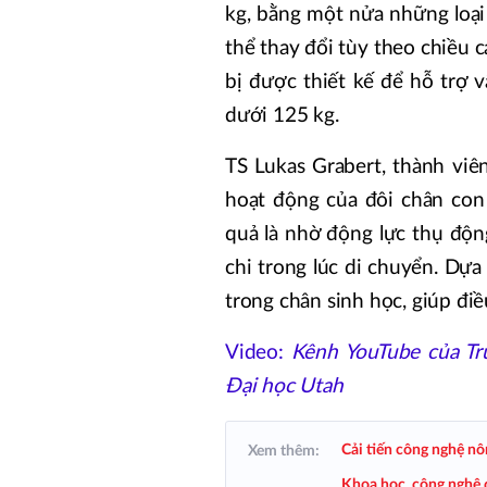
kg, bằng một nửa những loại 
thể thay đổi tùy theo chiều c
bị được thiết kế để hỗ trợ
dưới 125 kg.
TS Lukas Grabert, thành vi
hoạt động của đôi chân con
quả là nhờ động lực thụ động
chi trong lúc di chuyển. Dự
trong chân sinh học, giúp đi
Video:
Kênh YouTube của Tr
Đại học Utah
Cải tiến công nghệ n
Xem thêm:
Khoa học, công nghệ đ