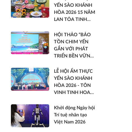
YẾN SÀO KHÁNH
HÒA 2026 15 NĂM
LAN TỎA TINH
HOA DI SẢN VIỆT
HỘI THẢO “BẢO
TỒN CHIM YẾN
GẮN VỚI PHÁT
TRIỂN BỀN VỮNG
THƯƠNG HIỆU
YẾN SÀO KHÁNH
LỄ HỘI ẨM THỰC
HÒA”
YẾN SÀO KHÁNH
HÒA 2026 - TÔN
VINH TINH HOA
DI SẢN VIỆT
Khởi động Ngày hội
Trí tuệ nhân tạo
Việt Nam 2026