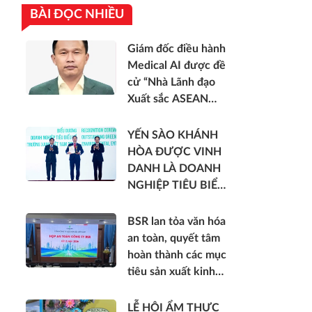
BÀI ĐỌC NHIỀU
Giám đốc điều hành
Medical AI được đề
cử “Nhà Lãnh đạo
Xuất sắc ASEAN
2026”
YẾN SÀO KHÁNH
HÒA ĐƯỢC VINH
DANH LÀ DOANH
NGHIỆP TIÊU BIỂU
VỀ NĂNG LƯỢNG
MÔI TRƯỜNG
BSR lan tỏa văn hóa
XANH VIỆT NAM
an toàn, quyết tâm
hoàn thành các mục
tiêu sản xuất kinh
doanh 6 tháng cuối
năm 2026
LỄ HỘI ẨM THỰC