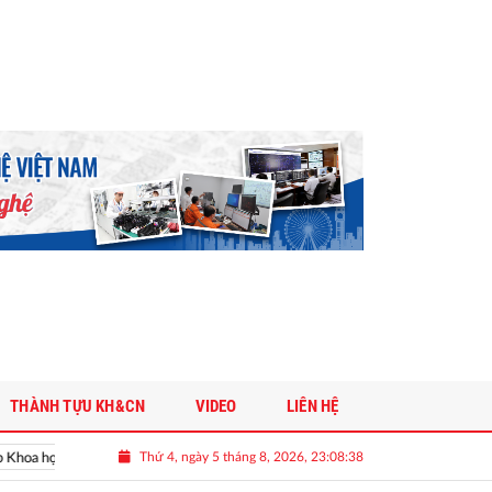
THÀNH TỰU KH&CN
VIDEO
LIÊN HỆ
Thứ 4, ngày 5 tháng 8, 2026, 23:08:39
 học và Công nghệ Việt Nam
Vinh danh doanh nghiệp khoa học và côn