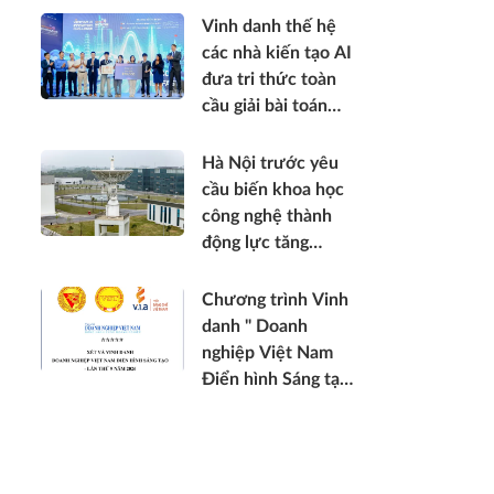
Vinh danh thế hệ
các nhà kiến tạo AI
đưa tri thức toàn
cầu giải bài toán
thực tế Việt Nam
2026
Hà Nội trước yêu
cầu biến khoa học
công nghệ thành
động lực tăng
trưởng mới
Chương trình Vinh
danh " Doanh
nghiệp Việt Nam
Điển hình Sáng tạo
- lần thứ 9 năm
2026 "