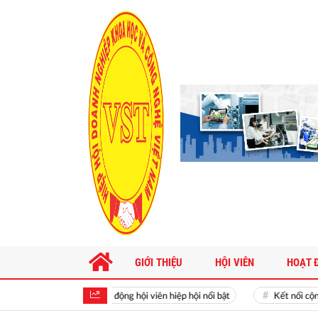
GIỚI THIỆU
HỘI VIÊN
HOẠT 
Hoạt động hội viên hiệp hội nổi bật
Kết nối cộng đồn