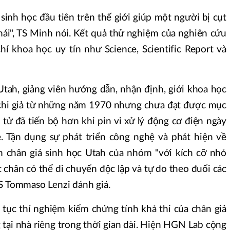
inh học đầu tiên trên thế giới giúp một người bị cụt
i mái", TS Minh nói. Kết quả thử nghiệm của nghiên cứu
hí khoa học uy tín như Science, Scientific Report và
tah, giảng viên hướng dẫn, nhận định, giới khoa học
chi giả từ những năm 1970 nhưng chưa đạt được mục
 tử đã tiến bộ hơn khi pin vi xử lý động cơ điện ngày
. Tận dụng sự phát triển công nghệ và phát hiện về
m chân giả sinh học Utah của nhóm "với kích cỡ nhỏ
t chân có thể di chuyển độc lập và tự do theo đuổi các
S Tommaso Lenzi đánh giá.
 tục thí nghiệm kiểm chứng tính khả thi của chân giả
tại nhà riêng trong thời gian dài. Hiện HGN Lab cộng