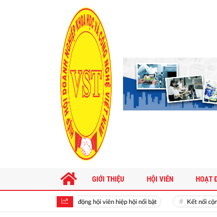
GIỚI THIỆU
HỘI VIÊN
HOẠT 
Hoạt động hội viên hiệp hội nổi bật
Kết nối cộng đồng 