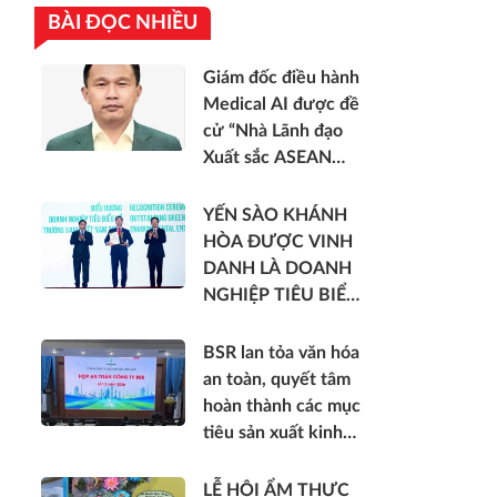
BÀI ĐỌC NHIỀU
Giám đốc điều hành
Medical AI được đề
cử “Nhà Lãnh đạo
Xuất sắc ASEAN
2026”
YẾN SÀO KHÁNH
HÒA ĐƯỢC VINH
DANH LÀ DOANH
NGHIỆP TIÊU BIỂU
VỀ NĂNG LƯỢNG
MÔI TRƯỜNG
BSR lan tỏa văn hóa
XANH VIỆT NAM
an toàn, quyết tâm
hoàn thành các mục
tiêu sản xuất kinh
doanh 6 tháng cuối
năm 2026
LỄ HỘI ẨM THỰC