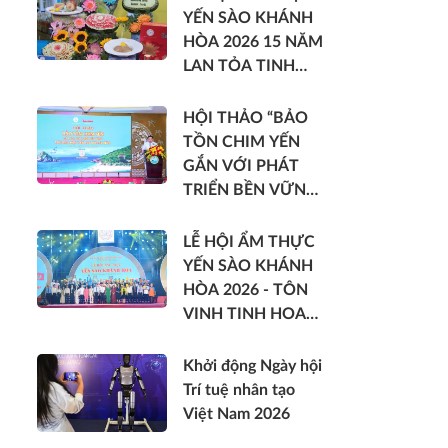
YẾN SÀO KHÁNH
HÒA 2026 15 NĂM
LAN TỎA TINH
HOA DI SẢN VIỆT
HỘI THẢO “BẢO
TỒN CHIM YẾN
GẮN VỚI PHÁT
TRIỂN BỀN VỮNG
THƯƠNG HIỆU
YẾN SÀO KHÁNH
LỄ HỘI ẨM THỰC
HÒA”
YẾN SÀO KHÁNH
HÒA 2026 - TÔN
VINH TINH HOA
DI SẢN VIỆT
Khởi động Ngày hội
Trí tuệ nhân tạo
Việt Nam 2026