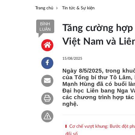
Trang chủ
Tin tức & Sự kiện
BÌNH
Tăng cường hợp 
LUẬN
Việt Nam và Liê
15/08/2025
Ngày 8/5/2025, trong kh
của Tổng bí thư Tô Lâm
Mạnh Hùng đã có buổi là
Đại học Liên bang Nga Va
các chương trình hợp tác
nghệ.
Cơ chế vượt khung: Bước đột phá 
đổi số