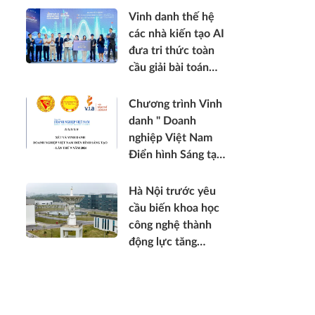
Vinh danh thế hệ
các nhà kiến tạo AI
đưa tri thức toàn
cầu giải bài toán
thực tế Việt Nam
2026
Chương trình Vinh
danh " Doanh
nghiệp Việt Nam
Điển hình Sáng tạo
- lần thứ 9 năm
2026 "
Hà Nội trước yêu
cầu biến khoa học
công nghệ thành
động lực tăng
trưởng mới