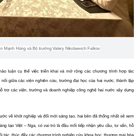
ễn Mạnh Hùng và Bộ trưởng Valery Nikolaevich Falkov
thảo luận cụ thể việc triển khai và mở rộng các chương trình hợp tác
t nối giữa các viện nghiên cứu, trường đại học của hai nước; thành lập
ỗ trợ các viện, trường và doanh nghiệp công nghệ hai nước xây dựng
ước về khởi nghiệp và đổi mới sáng tạo, hai bên đã thống nhất sẽ xem
ng tạo Việt – Nga, có vai trò là đầu mối tiếp nhận yêu cầu, tư vấn, hỗ
ối tác, thúc đẩy các chương trình nghiên cứu khoa học, thương mại hóa