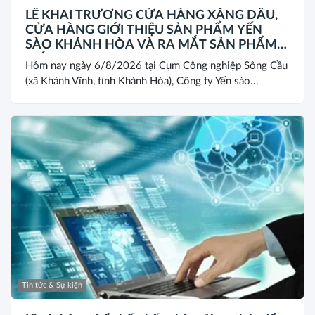
LỄ KHAI TRƯƠNG CỬA HÀNG XĂNG DẦU,
CỬA HÀNG GIỚI THIỆU SẢN PHẨM YẾN
SÀO KHÁNH HÒA VÀ RA MẮT SẢN PHẨM
MỚI SANEST/SANVINEST SVN79
Hôm nay ngày 6/8/2026 tại Cụm Công nghiệp Sông Cầu
(xã Khánh Vĩnh, tỉnh Khánh Hòa), Công ty Yến sào...
Tin tức & Sự kiện