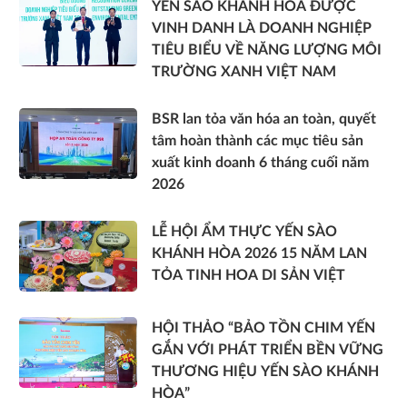
YẾN SÀO KHÁNH HÒA ĐƯỢC
VINH DANH LÀ DOANH NGHIỆP
TIÊU BIỂU VỀ NĂNG LƯỢNG MÔI
TRƯỜNG XANH VIỆT NAM
BSR lan tỏa văn hóa an toàn, quyết
tâm hoàn thành các mục tiêu sản
xuất kinh doanh 6 tháng cuối năm
2026
LỄ HỘI ẨM THỰC YẾN SÀO
KHÁNH HÒA 2026 15 NĂM LAN
TỎA TINH HOA DI SẢN VIỆT
HỘI THẢO “BẢO TỒN CHIM YẾN
GẮN VỚI PHÁT TRIỂN BỀN VỮNG
THƯƠNG HIỆU YẾN SÀO KHÁNH
HÒA”