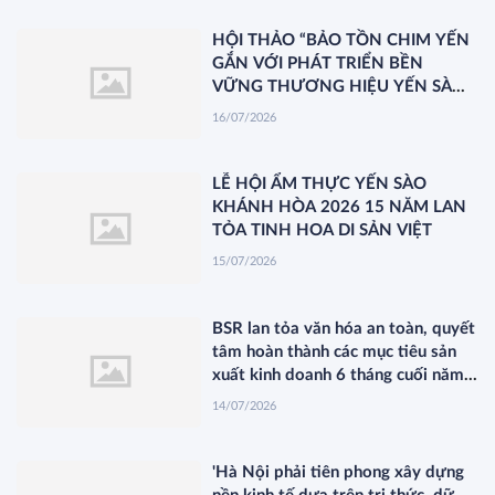
HỘI THẢO “BẢO TỒN CHIM YẾN
GẮN VỚI PHÁT TRIỂN BỀN
VỮNG THƯƠNG HIỆU YẾN SÀO
KHÁNH HÒA”
16/07/2026
LỄ HỘI ẨM THỰC YẾN SÀO
KHÁNH HÒA 2026 15 NĂM LAN
TỎA TINH HOA DI SẢN VIỆT
15/07/2026
BSR lan tỏa văn hóa an toàn, quyết
tâm hoàn thành các mục tiêu sản
xuất kinh doanh 6 tháng cuối năm
2026
14/07/2026
'Hà Nội phải tiên phong xây dựng