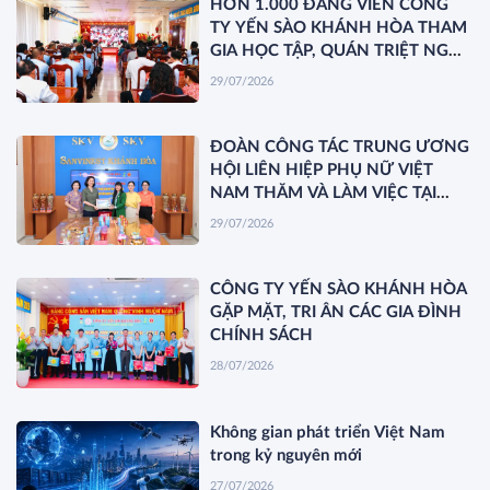
HƠN 1.000 ĐẢNG VIÊN CÔNG
TY YẾN SÀO KHÁNH HÒA THAM
GIA HỌC TẬP, QUÁN TRIỆT NGHỊ
QUYẾT HỘI NGHỊ TRUNG ƯƠNG
29/07/2026
3 KHÓA XIV
ĐOÀN CÔNG TÁC TRUNG ƯƠNG
HỘI LIÊN HIỆP PHỤ NỮ VIỆT
NAM THĂM VÀ LÀM VIỆC TẠI
YẾN SÀO KHÁNH HÒA
29/07/2026
CÔNG TY YẾN SÀO KHÁNH HÒA
GẶP MẶT, TRI ÂN CÁC GIA ĐÌNH
CHÍNH SÁCH
28/07/2026
Không gian phát triển Việt Nam
trong kỷ nguyên mới
27/07/2026