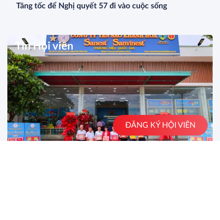
Tăng tốc để Nghị quyết 57 đi vào cuộc sống
Tin Hội viên
ĐĂNG KÝ HỘI VIÊN
LỄ KHAI TRƯƠNG CỬA HÀNG XĂNG DẦU, CỬA
HÀNG GIỚI THIỆU SẢN PHẨM YẾN SÀO KHÁNH
HÒA VÀ RA MẮT SẢN PHẨM MỚI
SANEST/SANVINEST SVN79
Hôm nay ngày 6/8/2026 tại Cụm Công nghiệp Sông Cầu (xã