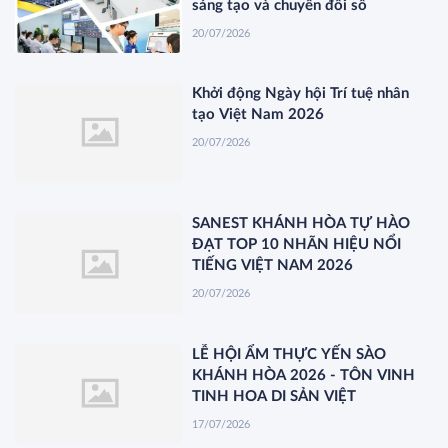
sáng tạo và chuyển đổi số
20/07/2026
Khởi động Ngày hội Trí tuệ nhân
tạo Việt Nam 2026
20/07/2026
SANEST KHÁNH HÒA TỰ HÀO
ĐẠT TOP 10 NHÃN HIỆU NỔI
TIẾNG VIỆT NAM 2026
20/07/2026
LỄ HỘI ẨM THỰC YẾN SÀO
KHÁNH HÒA 2026 - TÔN VINH
TINH HOA DI SẢN VIỆT
17/07/2026