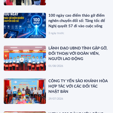
100 ngày cao điểm tháo gỡ điểm
nghẽn chuyển đổi số: Tăng tốc để
Nghị quyết 57 đi vào cuộc sống
3 ngày trước
LÃNH ĐẠO UBND TỈNH GẶP GỠ,
ĐỐI THOẠI VỚI ĐOÀN VIÊN,
NGƯỜI LAO ĐỘNG
01/08/2026
CÔNG TY YẾN SÀO KHÁNH HÒA
HỢP TÁC VỚI CÁC ĐỐI TÁC
NHẬT BẢN
29/07/2026