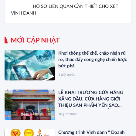
HỒ SƠ LIÊN QUAN CẦN THIẾT CHO XÉT
VINH DANH
MỚI CẬP NHẬT
Khơi thông thể chế, chấp nhận rủi
ro, thúc đẩy công nghệ chiến lược
bứt phá
5 giờ trước
LỄ KHAI TRƯƠNG CỬA HÀNG
XĂNG DẦU, CỬA HÀNG GIỚI
THIỆU SẢN PHẨM YẾN SÀO
KHÁNH HÒA VÀ RA MẮT SẢN
10 giờ trước
PHẨM MỚI SANEST/SANVINEST
SVN79
Chương trình Vinh danh " Doanh