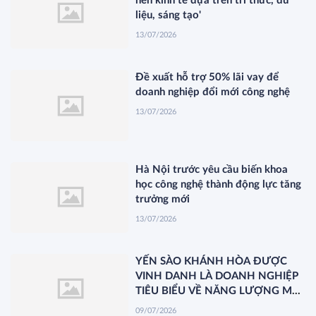
nền kinh tế dựa trên tri thức, dữ
liệu, sáng tạo'
13/07/2026
Đề xuất hỗ trợ 50% lãi vay để
doanh nghiệp đổi mới công nghệ
13/07/2026
Hà Nội trước yêu cầu biến khoa
học công nghệ thành động lực tăng
trưởng mới
13/07/2026
YẾN SÀO KHÁNH HÒA ĐƯỢC
VINH DANH LÀ DOANH NGHIỆP
TIÊU BIỂU VỀ NĂNG LƯỢNG MÔI
TRƯỜNG XANH VIỆT NAM
09/07/2026