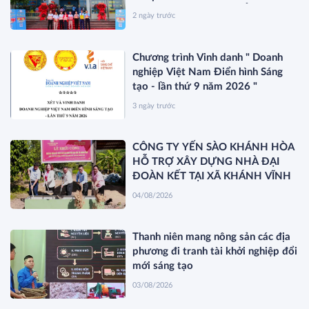
KHÁNH HÒA VÀ RA MẮT SẢN
2 ngày trước
PHẨM MỚI SANEST/SANVINEST
SVN79
Chương trình Vinh danh " Doanh
nghiệp Việt Nam Điển hình Sáng
tạo - lần thứ 9 năm 2026 "
3 ngày trước
CÔNG TY YẾN SÀO KHÁNH HÒA
HỖ TRỢ XÂY DỰNG NHÀ ĐẠI
ĐOÀN KẾT TẠI XÃ KHÁNH VĨNH
04/08/2026
Thanh niên mang nông sản các địa
phương đi tranh tài khởi nghiệp đổi
mới sáng tạo
03/08/2026