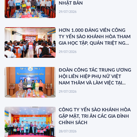
NHẬT BẢN
29/07/2026
HƠN 1.000 ĐẢNG VIÊN CÔNG
TY YẾN SÀO KHÁNH HÒA THAM
GIA HỌC TẬP, QUÁN TRIỆT NGHỊ
QUYẾT HỘI NGHỊ TRUNG ƯƠNG
29/07/2026
3 KHÓA XIV
ĐOÀN CÔNG TÁC TRUNG ƯƠNG
HỘI LIÊN HIỆP PHỤ NỮ VIỆT
NAM THĂM VÀ LÀM VIỆC TẠI
YẾN SÀO KHÁNH HÒA
29/07/2026
CÔNG TY YẾN SÀO KHÁNH HÒA
GẶP MẶT, TRI ÂN CÁC GIA ĐÌNH
CHÍNH SÁCH
28/07/2026