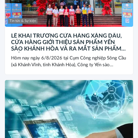
Tin tức & Sự kiện
LỄ KHAI TRƯƠNG CỬA HÀNG XĂNG DẦU,
CỬA HÀNG GIỚI THIỆU SẢN PHẨM YẾN
SÀO KHÁNH HÒA VÀ RA MẮT SẢN PHẨM
MỚI SANEST/SANVINEST SVN79
Hôm nay ngày 6/8/2026 tại Cụm Công nghiệp Sông Cầu
(xã Khánh Vĩnh, tỉnh Khánh Hòa), Công ty Yến sào...