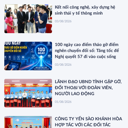
Kết nối công nghệ, xây dựng hệ
sinh thái y tế thông minh
03/08/2026
100 ngày cao điểm tháo gỡ điểm
nghẽn chuyển đổi số: Tăng tốc để
Nghị quyết 57 đi vào cuộc sống
03/08/2026
LÃNH ĐẠO UBND TỈNH GẶP GỠ,
ĐỐI THOẠI VỚI ĐOÀN VIÊN,
NGƯỜI LAO ĐỘNG
01/08/2026
CÔNG TY YẾN SÀO KHÁNH HÒA
HỢP TÁC VỚI CÁC ĐỐI TÁC