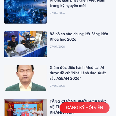
Không gian phát triển Việt Nam
trong kỷ nguyên mới
27/07/2026
83 hồ sơ vào chung kết Sáng kiến
Khoa học 2026
27/07/2026
Giám đốc điều hành Medical AI
được đề cử “Nhà Lãnh đạo Xuất
sắc ASEAN 2026”
27/07/2026
TĂNG CƯỜNG PHỐI HỢP BẢO
VỆ THƯƠNG HIỆU YẾN SÀO
ĐĂNG KÝ HỘI VIÊN
KHÁNH HOÀ