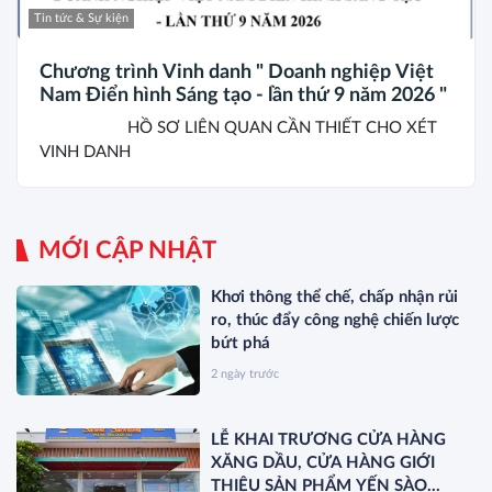
Tin tức & Sự kiện
Chương trình Vinh danh " Doanh nghiệp Việt
Nam Điển hình Sáng tạo - lần thứ 9 năm 2026 "
HỒ SƠ LIÊN QUAN CẦN THIẾT CHO XÉT
VINH DANH
MỚI CẬP NHẬT
Khơi thông thể chế, chấp nhận rủi
ro, thúc đẩy công nghệ chiến lược
bứt phá
2 ngày trước
LỄ KHAI TRƯƠNG CỬA HÀNG
XĂNG DẦU, CỬA HÀNG GIỚI
THIỆU SẢN PHẨM YẾN SÀO