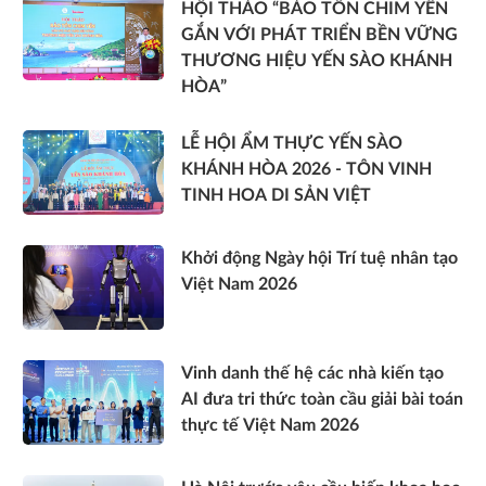
HỘI THẢO “BẢO TỒN CHIM YẾN
GẮN VỚI PHÁT TRIỂN BỀN VỮNG
THƯƠNG HIỆU YẾN SÀO KHÁNH
HÒA”
LỄ HỘI ẨM THỰC YẾN SÀO
KHÁNH HÒA 2026 - TÔN VINH
TINH HOA DI SẢN VIỆT
Khởi động Ngày hội Trí tuệ nhân tạo
Việt Nam 2026
Vinh danh thế hệ các nhà kiến tạo
AI đưa tri thức toàn cầu giải bài toán
thực tế Việt Nam 2026