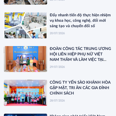
Đẩy nhanh tiến độ thực hiện nhiệm
vụ khoa học, công nghệ, đổi mới
sáng tạo và chuyển đổi số
20/07/2026
ĐOÀN CÔNG TÁC TRUNG ƯƠNG
HỘI LIÊN HIỆP PHỤ NỮ VIỆT
NAM THĂM VÀ LÀM VIỆC TẠI
YẾN SÀO KHÁNH HÒA
29/07/2026
CÔNG TY YẾN SÀO KHÁNH HÒA
GẶP MẶT, TRI ÂN CÁC GIA ĐÌNH
CHÍNH SÁCH
28/07/2026