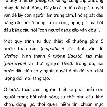
Tư duy thiết kế (
design thinking
) cung cấp phương
pháp để hành động. Đây là cách tiếp cận giải quyết
vấn đề lấy con người làm trung tâm, không bắt đầu
bằng câu hỏi “chúng ta có công nghệ gì”, mà bắt
đầu bằng câu hỏi “con người đang gặp vấn đề gì”.
Một quy trình tư duy thiết kế thường gồm 5
bước: thấu cảm (
empathize
), xác định vấn đề
(
define
), hình thành ý tưởng (
ideate
), tạo mẫu
(
prototype
) và thử nghiệm (
test
). Trong đó, hai
bước đầu tiên có ý nghĩa quyết định đối với chất
lượng đổi mới sáng tạo.
Ở bước thấu cảm, người thiết kế phải hiểu con
người trong bối cảnh sống cụ thể: nhu cầu, khó
khăn, động lực, thói quen, niềm tin, chuẩn mực