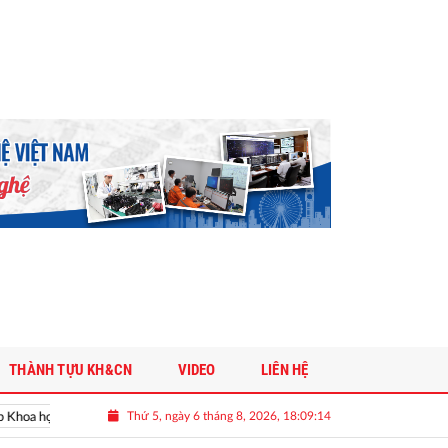
THÀNH TỰU KH&CN
VIDEO
LIÊN HỆ
Thứ 5, ngày 6 tháng 8, 2026, 18:09:16
 học và Công nghệ Việt Nam
Vinh danh doanh nghiệp khoa học và côn