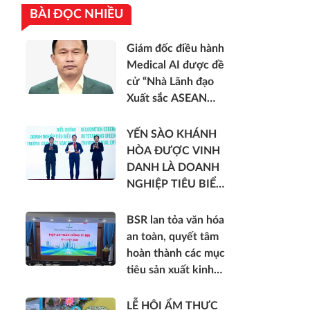
BÀI ĐỌC NHIỀU
Giám đốc điều hành
Medical AI được đề
cử “Nhà Lãnh đạo
Xuất sắc ASEAN
2026”
YẾN SÀO KHÁNH
HÒA ĐƯỢC VINH
DANH LÀ DOANH
NGHIỆP TIÊU BIỂU
VỀ NĂNG LƯỢNG
MÔI TRƯỜNG
BSR lan tỏa văn hóa
XANH VIỆT NAM
an toàn, quyết tâm
hoàn thành các mục
tiêu sản xuất kinh
doanh 6 tháng cuối
năm 2026
LỄ HỘI ẨM THỰC