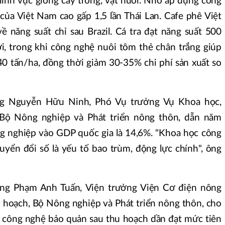
lĩnh vực giống cây trồng, vật nuôi. Nhờ áp dụng công
a của Việt Nam cao gấp 1,5 lần Thái Lan. Cafe phê Việt
ề năng suất chỉ sau Brazil. Cá tra đạt năng suất 500
ới, trong khi công nghệ nuôi tôm thẻ chân trắng giúp
40 tấn/ha, đồng thời giảm 30-35% chi phí sản xuất so
ng Nguyễn Hữu Ninh, Phó Vụ trưởng Vụ Khoa học,
Bộ Nông nghiệp và Phát triển nông thôn, dẫn năm
g nghiệp vào GDP quốc gia là 14,6%. "Khoa học công
uyển đổi số là yếu tố bao trùm, động lực chính", ông
ông Phạm Anh Tuấn, Viện trưởng Viện Cơ điện nông
 hoạch, Bộ Nông nghiệp và Phát triển nông thôn, cho
 công nghệ bảo quản sau thu hoạch dần đạt mức tiên