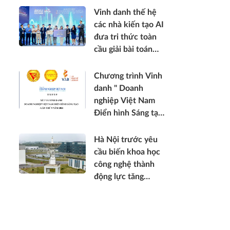
Vinh danh thế hệ
các nhà kiến tạo AI
đưa tri thức toàn
cầu giải bài toán
thực tế Việt Nam
2026
Chương trình Vinh
danh " Doanh
nghiệp Việt Nam
Điển hình Sáng tạo
- lần thứ 9 năm
2026 "
Hà Nội trước yêu
cầu biến khoa học
công nghệ thành
động lực tăng
trưởng mới