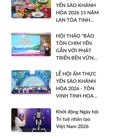
YẾN SÀO KHÁNH
HÒA 2026 15 NĂM
LAN TỎA TINH
HOA DI SẢN VIỆT
HỘI THẢO “BẢO
TỒN CHIM YẾN
GẮN VỚI PHÁT
TRIỂN BỀN VỮNG
THƯƠNG HIỆU
YẾN SÀO KHÁNH
LỄ HỘI ẨM THỰC
HÒA”
YẾN SÀO KHÁNH
HÒA 2026 - TÔN
VINH TINH HOA
DI SẢN VIỆT
Khởi động Ngày hội
Trí tuệ nhân tạo
Việt Nam 2026