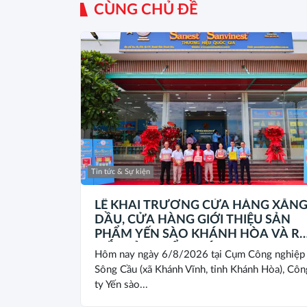
CÙNG CHỦ ĐỀ
Tin tức & Sự kiện
LỄ KHAI TRƯƠNG CỬA HÀNG XĂN
DẦU, CỬA HÀNG GIỚI THIỆU SẢN
PHẨM YẾN SÀO KHÁNH HÒA VÀ R
MẮT SẢN PHẨM MỚI
Hôm nay ngày 6/8/2026 tại Cụm Công nghiệp
SANEST/SANVINEST SVN79
Sông Cầu (xã Khánh Vĩnh, tỉnh Khánh Hòa), Côn
ty Yến sào...