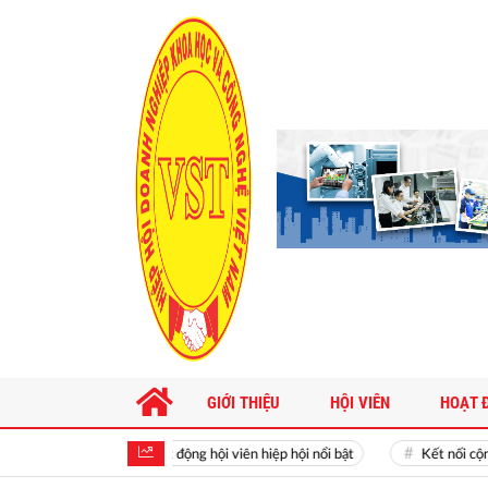
GIỚI THIỆU
HỘI VIÊN
HOẠT 
Hoạt động hội viên hiệp hội nổi bật
Kết nối cộng đồn