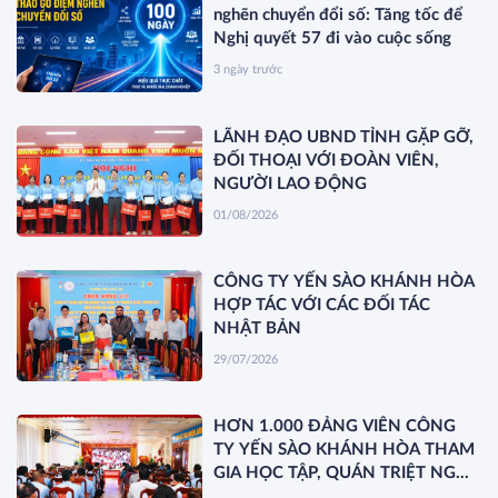
nghẽn chuyển đổi số: Tăng tốc để
Nghị quyết 57 đi vào cuộc sống
3 ngày trước
LÃNH ĐẠO UBND TỈNH GẶP GỠ,
ĐỐI THOẠI VỚI ĐOÀN VIÊN,
NGƯỜI LAO ĐỘNG
01/08/2026
CÔNG TY YẾN SÀO KHÁNH HÒA
HỢP TÁC VỚI CÁC ĐỐI TÁC
NHẬT BẢN
29/07/2026
HƠN 1.000 ĐẢNG VIÊN CÔNG
TY YẾN SÀO KHÁNH HÒA THAM
GIA HỌC TẬP, QUÁN TRIỆT NGHỊ
QUYẾT HỘI NGHỊ TRUNG ƯƠNG