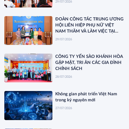
29/07/2026
3 KHÓA XIV
ĐOÀN CÔNG TÁC TRUNG ƯƠNG
HỘI LIÊN HIỆP PHỤ NỮ VIỆT
NAM THĂM VÀ LÀM VIỆC TẠI
YẾN SÀO KHÁNH HÒA
29/07/2026
CÔNG TY YẾN SÀO KHÁNH HÒA
GẶP MẶT, TRI ÂN CÁC GIA ĐÌNH
CHÍNH SÁCH
28/07/2026
Không gian phát triển Việt Nam
trong kỷ nguyên mới
27/07/2026