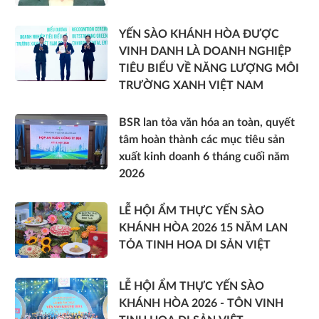
YẾN SÀO KHÁNH HÒA ĐƯỢC
VINH DANH LÀ DOANH NGHIỆP
TIÊU BIỂU VỀ NĂNG LƯỢNG MÔI
TRƯỜNG XANH VIỆT NAM
BSR lan tỏa văn hóa an toàn, quyết
tâm hoàn thành các mục tiêu sản
xuất kinh doanh 6 tháng cuối năm
2026
LỄ HỘI ẨM THỰC YẾN SÀO
KHÁNH HÒA 2026 15 NĂM LAN
TỎA TINH HOA DI SẢN VIỆT
LỄ HỘI ẨM THỰC YẾN SÀO
KHÁNH HÒA 2026 - TÔN VINH