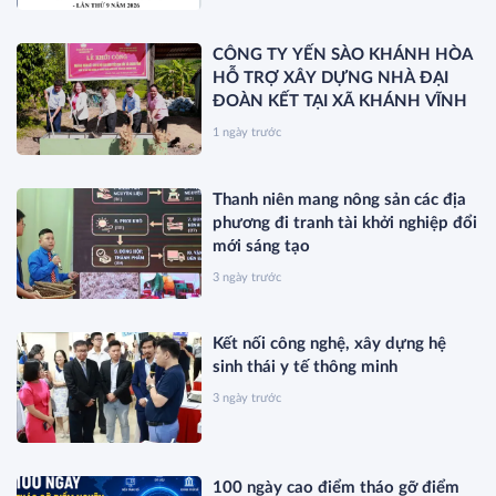
CÔNG TY YẾN SÀO KHÁNH HÒA
HỖ TRỢ XÂY DỰNG NHÀ ĐẠI
ĐOÀN KẾT TẠI XÃ KHÁNH VĨNH
1 ngày trước
Thanh niên mang nông sản các địa
phương đi tranh tài khởi nghiệp đổi
mới sáng tạo
3 ngày trước
Kết nối công nghệ, xây dựng hệ
sinh thái y tế thông minh
3 ngày trước
100 ngày cao điểm tháo gỡ điểm