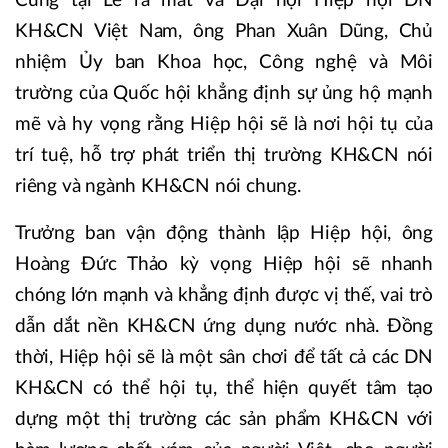
Cũng tại Lễ ra mắt và Đại hội Hiệp hội DN
KH&CN Việt Nam, ông Phan Xuân Dũng, Chủ
nhiệm Ủy ban Khoa học, Công nghệ và Môi
trường của Quốc hội khẳng định sự ủng hộ mạnh
mẽ và hy vọng rằng Hiệp hội sẽ là nơi hội tụ của
trí tuệ, hỗ trợ phát triển thị trường KH&CN nói
riêng và ngành KH&CN nói chung.
Trưởng ban vận động thành lập Hiệp hội, ông
Hoàng Đức Thảo kỳ vọng Hiệp hội sẽ nhanh
chóng lớn mạnh và khẳng định được vị thế, vai trò
dẫn dắt nền KH&CN ứng dụng nước nhà. Đồng
thời, Hiệp hội sẽ là một sân chơi để tất cả các DN
KH&CN có thể hội tụ, thể hiện quyết tâm tạo
dựng một thị trường các sản phẩm KH&CN với