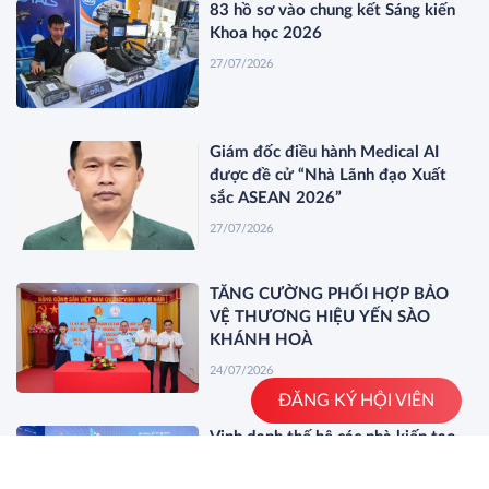
83 hồ sơ vào chung kết Sáng kiến
Khoa học 2026
27/07/2026
Giám đốc điều hành Medical AI
được đề cử “Nhà Lãnh đạo Xuất
sắc ASEAN 2026”
27/07/2026
TĂNG CƯỜNG PHỐI HỢP BẢO
VỆ THƯƠNG HIỆU YẾN SÀO
KHÁNH HOÀ
24/07/2026
ĐĂNG KÝ HỘI VIÊN
Vinh danh thế hệ các nhà kiến tạo
AI đưa tri thức toàn cầu giải bài
toán thực tế Việt Nam 2026