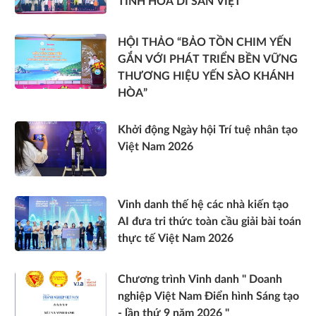
TINH HOA DI SẢN VIỆT
HỘI THẢO “BẢO TỒN CHIM YẾN
GẮN VỚI PHÁT TRIỂN BỀN VỮNG
THƯƠNG HIỆU YẾN SÀO KHÁNH
HÒA”
Khởi động Ngày hội Trí tuệ nhân tạo
Việt Nam 2026
Vinh danh thế hệ các nhà kiến tạo
AI đưa tri thức toàn cầu giải bài toán
thực tế Việt Nam 2026
Chương trình Vinh danh " Doanh
nghiệp Việt Nam Điển hình Sáng tạo
- lần thứ 9 năm 2026 "