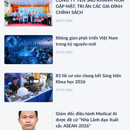
CÔNG TY YẾN SÀO KHÁNH HÒA
GẶP MẶT, TRI ÂN CÁC GIA ĐÌNH
CHÍNH SÁCH
28/07/2026
Không gian phát triển Việt Nam
trong kỷ nguyên mới
27/07/2026
83 hồ sơ vào chung kết Sáng kiến
Khoa học 2026
27/07/2026
Giám đốc điều hành Medical AI
được đề cử “Nhà Lãnh đạo Xuất
sắc ASEAN 2026”