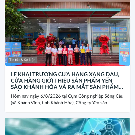
Tin tức & Sự kiện
LỄ KHAI TRƯƠNG CỬA HÀNG XĂNG DẦU,
CỬA HÀNG GIỚI THIỆU SẢN PHẨM YẾN
SÀO KHÁNH HÒA VÀ RA MẮT SẢN PHẨM
MỚI SANEST/SANVINEST SVN79
Hôm nay ngày 6/8/2026 tại Cụm Công nghiệp Sông Cầu
(xã Khánh Vĩnh, tỉnh Khánh Hòa), Công ty Yến sào...