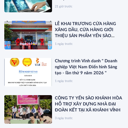
21 giờ trước
LỄ KHAI TRƯƠNG CỬA HÀNG
XĂNG DẦU, CỬA HÀNG GIỚI
THIỆU SẢN PHẨM YẾN SÀO
KHÁNH HÒA VÀ RA MẮT SẢN
1 ngày trước
PHẨM MỚI SANEST/SANVINEST
SVN79
Chương trình Vinh danh " Doanh
nghiệp Việt Nam Điển hình Sáng
tạo - lần thứ 9 năm 2026 "
1 ngày trước
CÔNG TY YẾN SÀO KHÁNH HÒA
HỖ TRỢ XÂY DỰNG NHÀ ĐẠI
ĐOÀN KẾT TẠI XÃ KHÁNH VĨNH
3 ngày trước