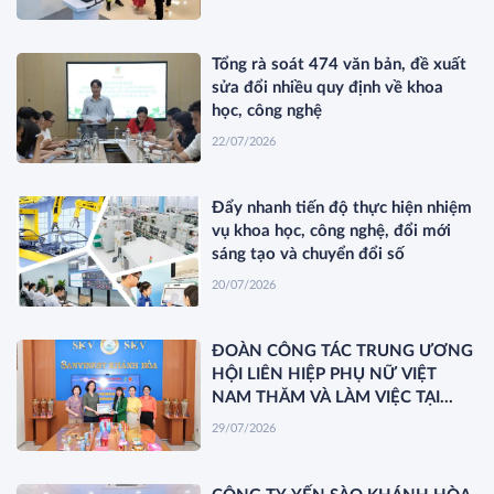
Tổng rà soát 474 văn bản, đề xuất
sửa đổi nhiều quy định về khoa
học, công nghệ
22/07/2026
Đẩy nhanh tiến độ thực hiện nhiệm
vụ khoa học, công nghệ, đổi mới
sáng tạo và chuyển đổi số
20/07/2026
ĐOÀN CÔNG TÁC TRUNG ƯƠNG
HỘI LIÊN HIỆP PHỤ NỮ VIỆT
NAM THĂM VÀ LÀM VIỆC TẠI
YẾN SÀO KHÁNH HÒA
29/07/2026