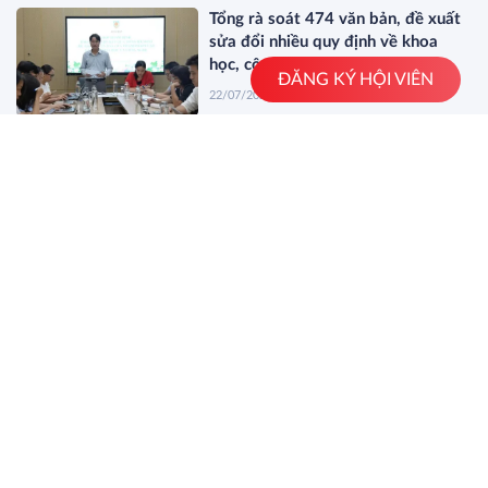
Tổng rà soát 474 văn bản, đề xuất
sửa đổi nhiều quy định về khoa
học, công nghệ
ĐĂNG KÝ HỘI VIÊN
22/07/2026
Đẩy nhanh tiến độ thực hiện nhiệm
vụ khoa học, công nghệ, đổi mới
sáng tạo và chuyển đổi số
20/07/2026
XEM THÊM
Tin báo chí