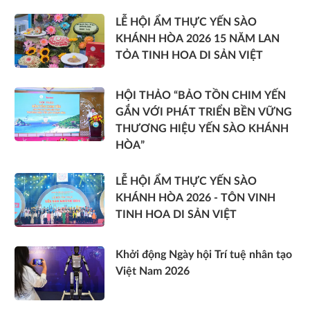
LỄ HỘI ẨM THỰC YẾN SÀO
KHÁNH HÒA 2026 15 NĂM LAN
TỎA TINH HOA DI SẢN VIỆT
HỘI THẢO “BẢO TỒN CHIM YẾN
GẮN VỚI PHÁT TRIỂN BỀN VỮNG
THƯƠNG HIỆU YẾN SÀO KHÁNH
HÒA”
LỄ HỘI ẨM THỰC YẾN SÀO
KHÁNH HÒA 2026 - TÔN VINH
TINH HOA DI SẢN VIỆT
Khởi động Ngày hội Trí tuệ nhân tạo
Việt Nam 2026