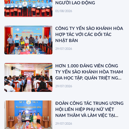
NGƯỜI LAO ĐỘNG
01/08/2026
CÔNG TY YẾN SÀO KHÁNH HÒA
HỢP TÁC VỚI CÁC ĐỐI TÁC
NHẬT BẢN
29/07/2026
HƠN 1.000 ĐẢNG VIÊN CÔNG
TY YẾN SÀO KHÁNH HÒA THAM
GIA HỌC TẬP, QUÁN TRIỆT NGHỊ
QUYẾT HỘI NGHỊ TRUNG ƯƠNG
29/07/2026
3 KHÓA XIV
ĐOÀN CÔNG TÁC TRUNG ƯƠNG
HỘI LIÊN HIỆP PHỤ NỮ VIỆT
NAM THĂM VÀ LÀM VIỆC TẠI
YẾN SÀO KHÁNH HÒA
29/07/2026