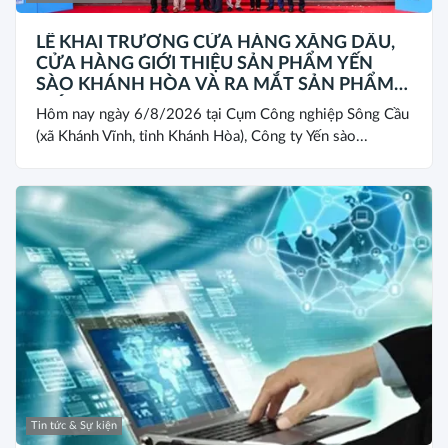
LỄ KHAI TRƯƠNG CỬA HÀNG XĂNG DẦU,
CỬA HÀNG GIỚI THIỆU SẢN PHẨM YẾN
SÀO KHÁNH HÒA VÀ RA MẮT SẢN PHẨM
MỚI SANEST/SANVINEST SVN79
Hôm nay ngày 6/8/2026 tại Cụm Công nghiệp Sông Cầu
(xã Khánh Vĩnh, tỉnh Khánh Hòa), Công ty Yến sào...
Tin tức & Sự kiện