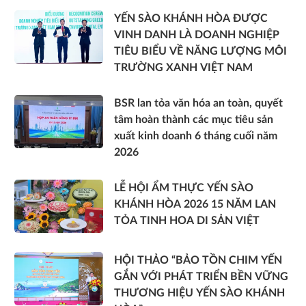
YẾN SÀO KHÁNH HÒA ĐƯỢC
VINH DANH LÀ DOANH NGHIỆP
TIÊU BIỂU VỀ NĂNG LƯỢNG MÔI
TRƯỜNG XANH VIỆT NAM
BSR lan tỏa văn hóa an toàn, quyết
tâm hoàn thành các mục tiêu sản
xuất kinh doanh 6 tháng cuối năm
2026
LỄ HỘI ẨM THỰC YẾN SÀO
KHÁNH HÒA 2026 15 NĂM LAN
TỎA TINH HOA DI SẢN VIỆT
HỘI THẢO “BẢO TỒN CHIM YẾN
GẮN VỚI PHÁT TRIỂN BỀN VỮNG
THƯƠNG HIỆU YẾN SÀO KHÁNH