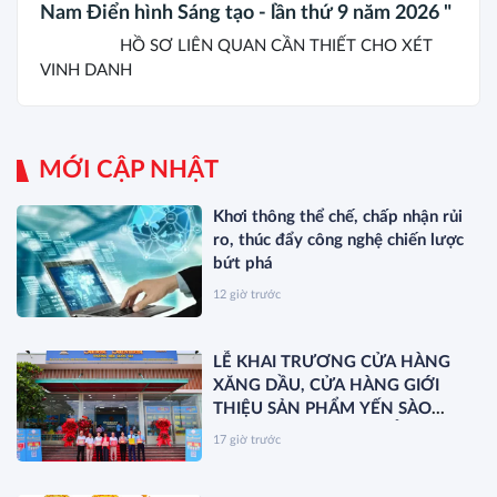
Nam Điển hình Sáng tạo - lần thứ 9 năm 2026 "
HỒ SƠ LIÊN QUAN CẦN THIẾT CHO XÉT
VINH DANH
MỚI CẬP NHẬT
Khơi thông thể chế, chấp nhận rủi
ro, thúc đẩy công nghệ chiến lược
bứt phá
12 giờ trước
LỄ KHAI TRƯƠNG CỬA HÀNG
XĂNG DẦU, CỬA HÀNG GIỚI
THIỆU SẢN PHẨM YẾN SÀO
KHÁNH HÒA VÀ RA MẮT SẢN
17 giờ trước
PHẨM MỚI SANEST/SANVINEST
SVN79