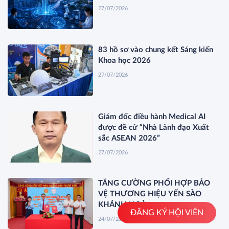
27/07/2026
83 hồ sơ vào chung kết Sáng kiến
Khoa học 2026
27/07/2026
Giám đốc điều hành Medical AI
được đề cử “Nhà Lãnh đạo Xuất
sắc ASEAN 2026”
27/07/2026
TĂNG CƯỜNG PHỐI HỢP BẢO
VỆ THƯƠNG HIỆU YẾN SÀO
KHÁNH HOÀ
ĐĂNG KÝ HỘI VIÊN
24/07/2026