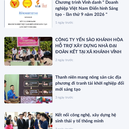
Chương trình Vinh danh " Doanh
nghiệp Việt Nam Điển hình Sáng
tạo - lần thứ 9 năm 2026 "
1 ngày trước
CÔNG TY YẾN SÀO KHÁNH HÒA
HỖ TRỢ XÂY DỰNG NHÀ ĐẠI
ĐOÀN KẾT TẠI XÃ KHÁNH VĨNH
2 ngày trước
Thanh niên mang nông sản các địa
phương đi tranh tài khởi nghiệp đổi
mới sáng tạo
3 ngày trước
Kết nối công nghệ, xây dựng hệ
sinh thái y tế thông minh