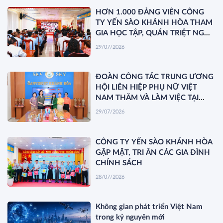
HƠN 1.000 ĐẢNG VIÊN CÔNG
TY YẾN SÀO KHÁNH HÒA THAM
GIA HỌC TẬP, QUÁN TRIỆT NGHỊ
QUYẾT HỘI NGHỊ TRUNG ƯƠNG
29/07/2026
3 KHÓA XIV
ĐOÀN CÔNG TÁC TRUNG ƯƠNG
HỘI LIÊN HIỆP PHỤ NỮ VIỆT
NAM THĂM VÀ LÀM VIỆC TẠI
YẾN SÀO KHÁNH HÒA
29/07/2026
CÔNG TY YẾN SÀO KHÁNH HÒA
GẶP MẶT, TRI ÂN CÁC GIA ĐÌNH
CHÍNH SÁCH
28/07/2026
Không gian phát triển Việt Nam
trong kỷ nguyên mới