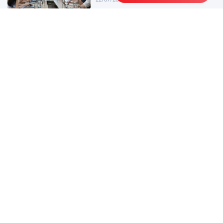
Đẩy nhanh tiến độ thực hiện nhiệm
vụ khoa học, công nghệ, đổi mới
sáng tạo và chuyển đổi số
20/07/2026
XEM THÊM
Tin báo chí