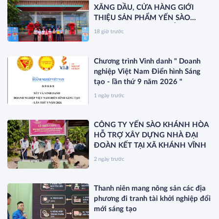
XĂNG DẦU, CỬA HÀNG GIỚI
THIỆU SẢN PHẨM YẾN SÀO
KHÁNH HÒA VÀ RA MẮT SẢN
18 giờ trước
PHẨM MỚI SANEST/SANVINEST
SVN79
Chương trình Vinh danh " Doanh
nghiệp Việt Nam Điển hình Sáng
tạo - lần thứ 9 năm 2026 "
1 ngày trước
CÔNG TY YẾN SÀO KHÁNH HÒA
HỖ TRỢ XÂY DỰNG NHÀ ĐẠI
ĐOÀN KẾT TẠI XÃ KHÁNH VĨNH
2 ngày trước
Thanh niên mang nông sản các địa
phương đi tranh tài khởi nghiệp đổi
mới sáng tạo