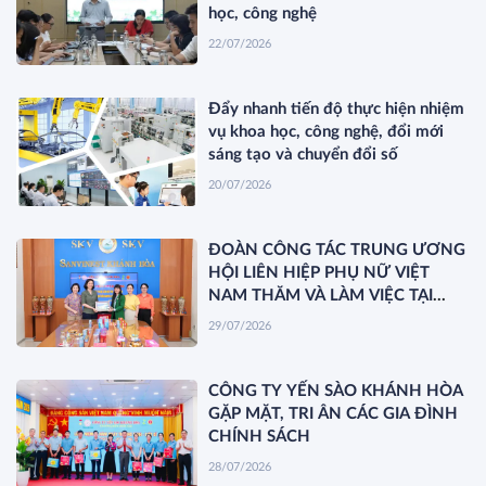
học, công nghệ
22/07/2026
Đẩy nhanh tiến độ thực hiện nhiệm
vụ khoa học, công nghệ, đổi mới
sáng tạo và chuyển đổi số
20/07/2026
ĐOÀN CÔNG TÁC TRUNG ƯƠNG
HỘI LIÊN HIỆP PHỤ NỮ VIỆT
NAM THĂM VÀ LÀM VIỆC TẠI
YẾN SÀO KHÁNH HÒA
29/07/2026
CÔNG TY YẾN SÀO KHÁNH HÒA
GẶP MẶT, TRI ÂN CÁC GIA ĐÌNH
CHÍNH SÁCH
28/07/2026