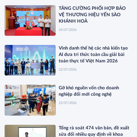
TĂNG CƯỜNG PHỐI HỢP BẢO
VỆ THƯƠNG HIỆU YẾN SÀO
KHÁNH HOÀ
24/07/2026
Vinh danh thế hệ các nhà kiến tạo
AI đưa tri thức toàn cầu giải bài
toán thực tế Việt Nam 2026
22/07/2026
Gỡ khó nguồn vốn cho doanh
nghiệp đổi mới công nghệ
22/07/2026
Tổng rà soát 474 văn bản, đề xuất
sửa đổi nhiều quy định về khoa