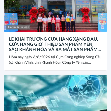
Tin tức & Sự kiện
LỄ KHAI TRƯƠNG CỬA HÀNG XĂNG DẦU,
CỬA HÀNG GIỚI THIỆU SẢN PHẨM YẾN
SÀO KHÁNH HÒA VÀ RA MẮT SẢN PHẨM
MỚI SANEST/SANVINEST SVN79
Hôm nay ngày 6/8/2026 tại Cụm Công nghiệp Sông Cầu
(xã Khánh Vĩnh, tỉnh Khánh Hòa), Công ty Yến sào...