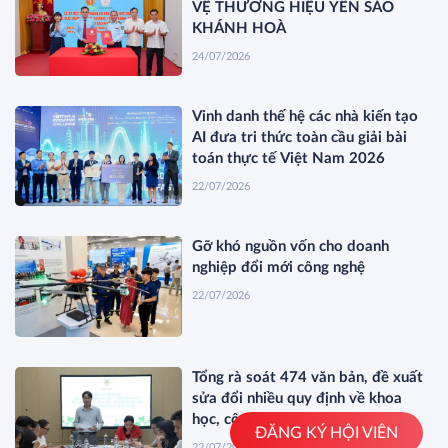
VỆ THƯƠNG HIỆU YẾN SÀO
KHÁNH HOÀ
24/07/2026
Vinh danh thế hệ các nhà kiến tạo
AI đưa tri thức toàn cầu giải bài
toán thực tế Việt Nam 2026
22/07/2026
Gỡ khó nguồn vốn cho doanh
nghiệp đổi mới công nghệ
22/07/2026
Tổng rà soát 474 văn bản, đề xuất
sửa đổi nhiều quy định về khoa
học, công nghệ
ĐĂNG KÝ HỘI VIÊN
22/07/2026