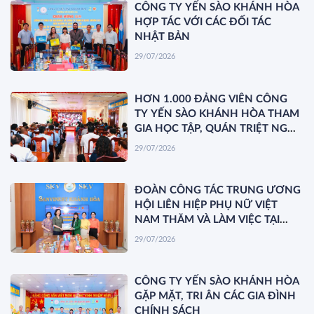
CÔNG TY YẾN SÀO KHÁNH HÒA
HỢP TÁC VỚI CÁC ĐỐI TÁC
NHẬT BẢN
29/07/2026
HƠN 1.000 ĐẢNG VIÊN CÔNG
TY YẾN SÀO KHÁNH HÒA THAM
GIA HỌC TẬP, QUÁN TRIỆT NGHỊ
QUYẾT HỘI NGHỊ TRUNG ƯƠNG
29/07/2026
3 KHÓA XIV
ĐOÀN CÔNG TÁC TRUNG ƯƠNG
HỘI LIÊN HIỆP PHỤ NỮ VIỆT
NAM THĂM VÀ LÀM VIỆC TẠI
YẾN SÀO KHÁNH HÒA
29/07/2026
CÔNG TY YẾN SÀO KHÁNH HÒA
GẶP MẶT, TRI ÂN CÁC GIA ĐÌNH
CHÍNH SÁCH