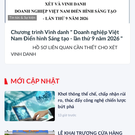
Tin tức & Sự kiện
Chương trình Vinh danh " Doanh nghiệp Việt
Nam Điển hình Sáng tạo - lần thứ 9 năm 2026 "
HỒ SƠ LIÊN QUAN CẦN THIẾT CHO XÉT
VINH DANH
MỚI CẬP NHẬT
Khơi thông thể chế, chấp nhận rủi
ro, thúc đẩy công nghệ chiến lược
bứt phá
13 giờ trước
LỄ KHAI TRƯƠNG CỬA HÀNG