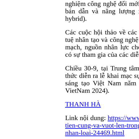
nghiệm công nghệ đổi mới 
bán dẫn và năng lượng x
hybrid).
Các cuộc hội thảo về các 
tuệ nhân tạo và công nghệ
mạch, nguồn nhân lực c
có sự tham gia của các diễ
Chiều 30-9, tại Trung tâ
thức diễn ra lễ khai mạc 
sáng tạo Việt Nam năm 
VietNam 2024).
THANH HÀ
Link nội dung:
https://www
tien-cung-va-vuot-len-tron
nhan-loai-24469.html