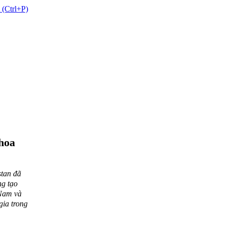
 (Ctrl+P)
khoa
stan đã
ng tạo
Nam và
gia trong