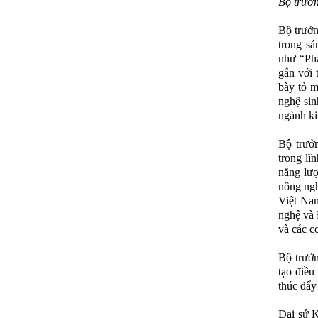
Bộ trưởn
Bộ trưởn
trong sả
như “Phá
gắn với
bày tỏ m
nghệ sin
ngành ki
Bộ trưở
trong l
năng lượ
nông ng
Việt Nam
nghệ và 
và các c
Bộ trưởn
tạo điều
thúc đẩy 
Đại sứ K