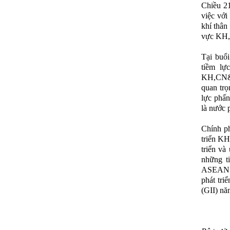
Chiều 2
việc với
khí thân
vực KH
Tại buổi
tiềm lự
KH,CN&Đ
quan trọ
lực phấn
là nước 
Chính ph
triển K
triển và
những t
ASEAN n
phát tri
(GII) nă