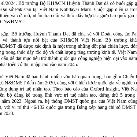
1/8/2024, Bộ trưởng Bộ KH&CN Huỳnh Thành Đạt đã có buổi gặp g
 Đại sứ Pakistan tại Việt Nam Kohdayar Marri. Cuộc gặp diễn ra tr
 thiện và cởi mở, nhằm trao đổi và thúc đẩy hợp tác giữa hai quốc gia t
,CN&ĐMST.
 gặp, Bộ trưởng Huỳnh Thành Đạt đã chia sẻ với Đoàn công tác Pak
c và thành tựu nổi bật của KH&CN Việt Nam. Bộ trưởng khẳ
MST đã được xác định là một trong những đột phá chiến lược, đóng
ng trong thúc đẩy tốc độ và chất lượng tăng trưởng kinh tế. Việt Na
 đấu để đạt mục tiêu trở thành quốc gia công nghiệp hiện đại vào nă
phát triển có thu nhập cao vào năm 2045.
ủ Việt Nam đã ban hành nhiều văn bản quan trọng, bao gồm Chiến l
H,CN&ĐMST đến năm 2030, cùng với Chiến lược quốc gia về nghiên c
 ứng dụng trí tuệ nhân tạo. Theo báo cáo của Oxford Insight, Việt N
iến bộ đáng kể trong lĩnh vực trí tuệ nhân tạo, đứng thứ 5 trong
ăm 2023. Ngoài ra, hệ thống ĐMST quốc gia của Việt Nam cũng 
ển, với vị trí thứ 46/132 quốc gia trong Bảng xếp hạng chỉ số ĐMST
m 2023.