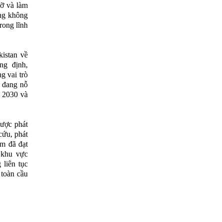
ỡ và làm
ong không
rong lĩnh
istan về
ng định,
 vai trò
m đang nỗ
m 2030 và
ược phát
ứu, phát
am đã đạt
 khu vực
liên tục
 toàn cầu