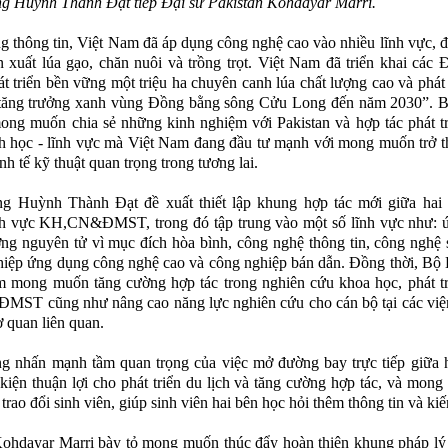
g Huỳnh Thành Đạt tiếp Đại sứ Pakistan Kohdayar Marri.
g thông tin, Việt Nam đã áp dụng công nghệ cao vào nhiều lĩnh vực, đặ
n xuất lúa gạo, chăn nuôi và trồng trọt. Việt Nam đã triển khai các 
t triển bền vững một triệu ha chuyên canh lúa chất lượng cao và phát 
 tăng trưởng xanh vùng Đồng bằng sông Cửu Long đến năm 2030”. B
ong muốn chia sẻ những kinh nghiệm với Pakistan và hợp tác phát t
h học - lĩnh vực mà Việt Nam đang đầu tư mạnh với mong muốn trở 
nh tế kỹ thuật quan trọng trong tương lai.
ng Huỳnh Thành Đạt đề xuất thiết lập khung hợp tác mới giữa hai 
ĩnh vực KH,CN&ĐMST, trong đó tập trung vào một số lĩnh vực như: 
ng nguyên tử vì mục đích hòa bình, công nghệ thông tin, công nghệ 
hiệp ứng dụng công nghệ cao và công nghiệp bán dẫn. Đồng thời, 
 mong muốn tăng cường hợp tác trong nghiên cứu khoa học, phát tr
ĐMST cũng như nâng cao năng lực nghiên cứu cho cán bộ tại các việ
ơ quan liên quan.
g nhấn mạnh tầm quan trọng của việc mở đường bay trực tiếp giữa 
 kiện thuận lợi cho phát triển du lịch và tăng cường hợp tác, và mong
trao đổi sinh viên, giúp sinh viên hai bên học hỏi thêm thông tin và kiế
ohdayar Marri bày tỏ mong muốn thúc đẩy hoàn thiện khung pháp lý