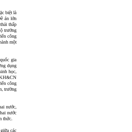
c biệt là
Đề án lớn
thải thấp
ộ trưởng
riển công
thành một
quốc gia
ứng dụng
sinh học,
Bộ KH&CN
iển công
n, trường
hai nước,
 hai nước
n thức.
 giữa các