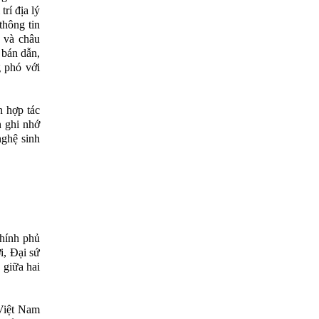
rí địa lý
thông tin
u và châu
 bán dẫn,
g phó với
n hợp tác
n ghi nhớ
nghệ sinh
Chính phủ
i, Đại sứ
 giữa hai
Việt Nam