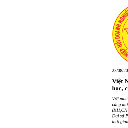
23/08/20
Việt 
học, 
Với mục 
cùng mở 
(KH,CN&
Đại sứ P
thời gian