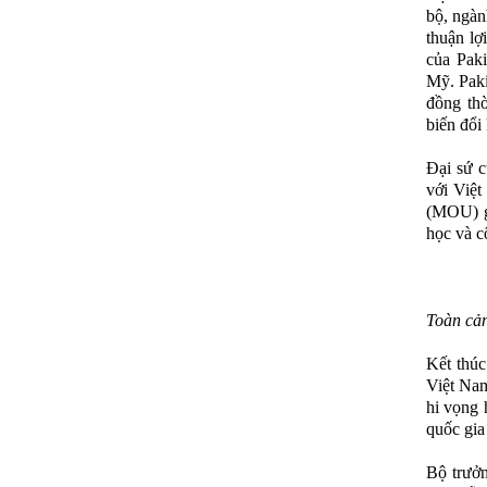
bộ, ngàn
thuận lợ
của Paki
Mỹ. Paki
đồng thờ
biến đổi
Đại sứ c
với Việt
(MOU) gi
học và c
Toàn cản
Kết thúc
Việt Nam
hi vọng 
quốc gia
Bộ trưở