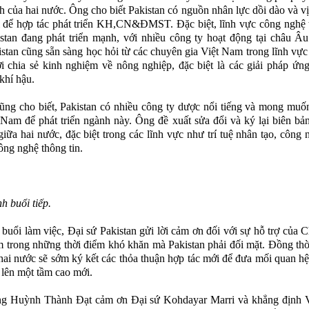
h của hai nước. Ông cho biết Pakistan có nguồn nhân lực dồi dào và vị t
i để hợp tác phát triển KH,CN&ĐMST. Đặc biệt, lĩnh vực công nghệ 
stan đang phát triển mạnh, với nhiều công ty hoạt động tại châu Â
stan cũng sẵn sàng học hỏi từ các chuyên gia Việt Nam trong lĩnh vực
i chia sẻ kinh nghiệm về nông nghiệp, đặc biệt là các giải pháp ứn
 khí hậu.
ũng cho biết, Pakistan có nhiều công ty dược nổi tiếng và mong muố
 Nam để phát triển ngành này. Ông đề xuất sửa đổi và ký lại biên bả
ữa hai nước, đặc biệt trong các lĩnh vực như trí tuệ nhân tạo, công 
ông nghệ thông tin.
h buổi tiếp.
 buổi làm việc, Đại sứ Pakistan gửi lời cảm ơn đối với sự hỗ trợ của 
 trong những thời điểm khó khăn mà Pakistan phải đối mặt. Đồng thờ
hai nước sẽ sớm ký kết các thỏa thuận hợp tác mới để đưa mối quan hệ
 lên một tầm cao mới.
ng Huỳnh Thành Đạt cảm ơn Đại sứ Kohdayar Marri và khẳng định 